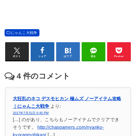
にゃんこ大戦争
ポスト
シェア
はてブ
送る
Pocket
4
件のコメント
大狂乱のネコ デスモヒカン 極ムズ ノーアイテム攻略
｜にゃんこ大戦争
より:
2017年7月31日 6:45 PM
[…] のがあり、こちらもノーアイテムでクリアでき
そうです。
http://chasgamers.com/nyanko-
kyoranmohikan/
[…]