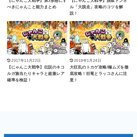
【にゃんこ大戦争】第3形態にす
【にゃんこ大戦争】脱獄トンネ
べきにゃんこと能力まとめ
ル「大脱走」攻略のコツを解
説！
2017年11月22日
2019年1月24日
【にゃんこ大戦争】伝説のネコ
大狂乱のトカゲ攻略/極ムズを徹
ルガ族当たりキャラと超激レア
底攻略！狂竜とラッコさんに注
確率を検証！
意！