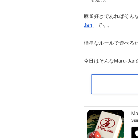
るつぼくん
麻雀好きであればそん
Jan
」です。
標準なルールで遊べる
今日はそんなMaru-J
Ma
Sig