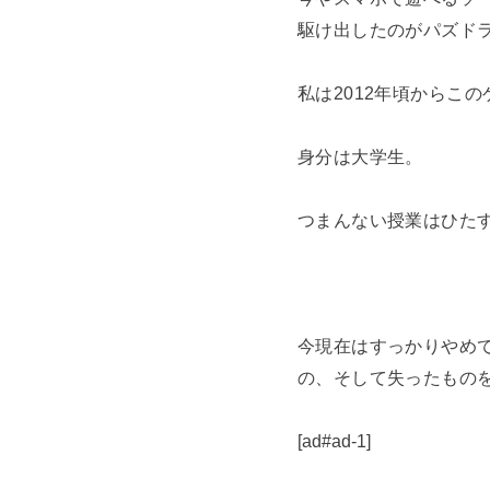
駆け出したのがパズド
私は2012年頃からこ
身分は大学生。
つまんない授業はひた
今現在はすっかりやめ
の、そして失ったもの
[ad#ad-1]