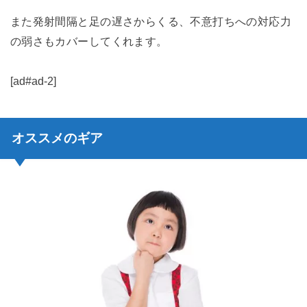
また発射間隔と足の遅さからくる、不意打ちへの対応力
の弱さもカバーしてくれます。
[ad#ad-2]
オススメのギア