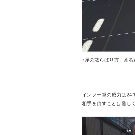
↑弾の散らばり方、射
インク一発の威力は2
相手を倒すことは難し