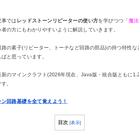
記事では
レッドストーンリピーターの使い方
を学びつつ「
魔法
心者の方にもわかりやすいように解説していきます。
路の素子(リピーター、トーチなど回路の部品)の持つ特性な
ればと思っています。
のマインクラフト(2026年現在、Java版・統合版ともに1.
です。
ーン回路基礎を全て覚えよう！
目次
[
表示
]