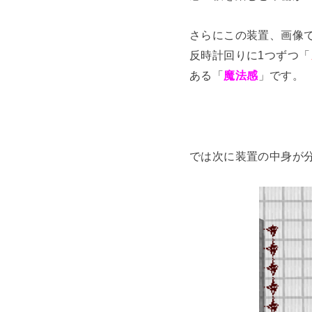
さらにこの装置、画像
反時計回りに1つずつ「
ある「
魔法感
」です。
では次に装置の中身が